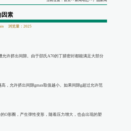
当前位置：
首页
>>
新闻动态
>>
产品新闻
响因素
in
浏览量：2025
槽允许挤出间隙。由于邵氏A70的丁腈密封都能满足大部分
高，允许挤出间隙gmax取值越小。如果间隙g超过允许范
件的O形圈，产生弹性变形，随着压力增大，也会出现的塑