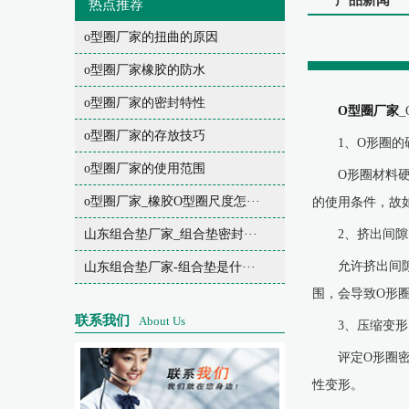
产品新闻
热点推荐
o型圈厂家的扭曲的原因
o型圈厂家橡胶的防水
o型圈厂家的密封特性
O型圈厂家
o型圈厂家的存放技巧
1、O形圈的
o型圈厂家的使用范围
O形圈材料
o型圈厂家_橡胶O型圈尺度怎···
的使用条件，故
山东组合垫厂家_组合垫密封···
2、挤出间隙
允许挤出间
山东组合垫厂家-组合垫是什···
围，会导致O形
联系我们
About Us
3、压缩变形
评定O形圈
性变形。