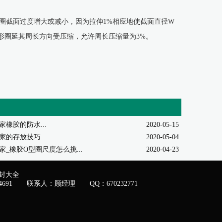
圈截面过度增大或减小，因为拉伸1%相应地使截面直径W
O形圈延其周长方向受压缩，允许周长压缩量为3%。
家橡胶的防水...
2020-05-15
家的存放技巧...
2020-05-04
家_橡胶O型圈尺度怎么挑...
2020-04-23
封大全
4691
联系人：顾经理
QQ：670232771