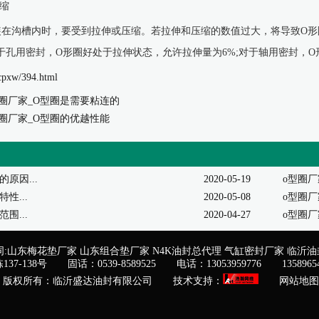
缩
装在沟槽内时，要受到拉伸或压缩。若拉伸和压缩的数值过大，将导致O形
对于孔用密封，O形圈好处于拉伸状态，允许拉伸量为6%;对于轴用密封，
cpxw/394.html
圈厂家_O型圈是需要粘连的
圈厂家_O型圈的优越性能
1
2
原因...
2020-05-19
o型圈厂
性...
2020-05-08
o型圈厂
围...
2020-04-27
o型圈厂
:
山东梅花垫厂家
山东组合垫厂家
N4K油封总代理
气缸密封厂家
临沂油
7-138号
固话：0539-8589525
电话：13053959776
1358965
版权所有：临沂盛达油封有限公司
技术支持：
网站地图