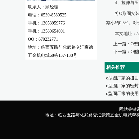
4、拉伸与压
联系人：顾经理
将O形圈安
电话：0539-8589525
减小约0.5%。
手机：13053959776
手机：13589654691
本文地址：
/
QQ：670232771
上一篇：
O型
地址：临西五路与化武路交汇豪德
下一篇：
O型
五金机电城68栋137-138号
相关推荐
o型圈厂家的扭曲的
o型圈厂家的密封特
o型圈厂家的使用范
网站关键词
地址：临西五路与化武路交汇豪德五金机电城68栋13