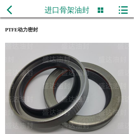

网站首页

进口骨架油封

公司简介
PTFE动力密封
产品展示
新闻动态
产品规格价格表
联系我们