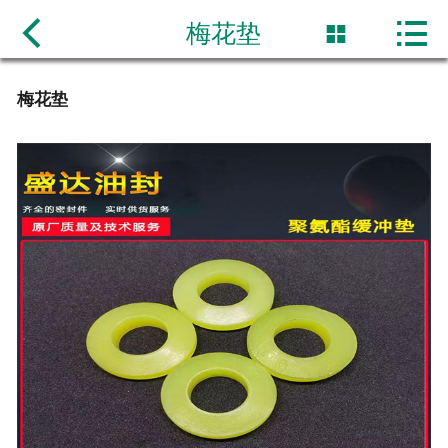

网站首页

梅花垫

公司简介
梅花垫
产品展示
新闻动态
产品规格价格表
联系我们